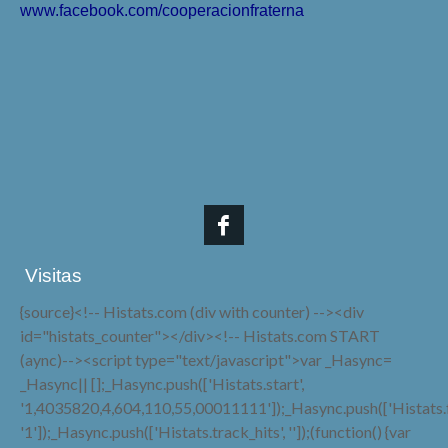
www.facebook.com/cooperacionfraterna
Visitas
{source}<!-- Histats.com (div with counter) --><div
id="histats_counter"></div><!-- Histats.com START
(aync)--><script type="text/javascript">var _Hasync=
_Hasync|| [];_Hasync.push(['Histats.start',
'1,4035820,4,604,110,55,00011111']);_Hasync.push(['Histats.fa
'1']);_Hasync.push(['Histats.track_hits', '']);(function() {var