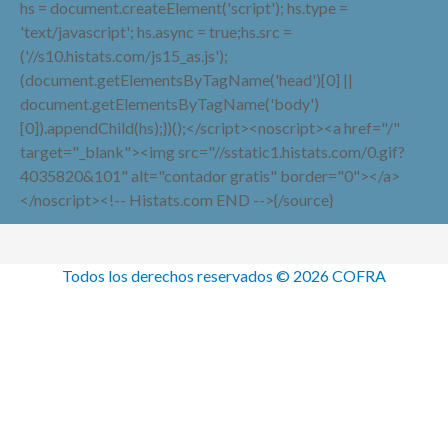
hs = document.createElement('script'); hs.type =
'text/javascript'; hs.async = true;hs.src =
('//s10.histats.com/js15_as.js');
(document.getElementsByTagName('head')[0] ||
document.getElementsByTagName('body')
[0]).appendChild(hs);})();</script><noscript><a href="/"
target="_blank"><img src="//sstatic1.histats.com/0.gif?
4035820&101" alt="contador gratis" border="0"></a>
</noscript><!-- Histats.com END -->{/source}
Todos los derechos reservados © 2026 COFRA