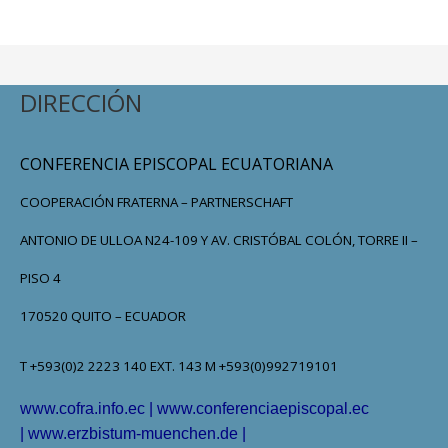
DIRECCIÓN
CONFERENCIA EPISCOPAL ECUATORIANA
COOPERACIÓN FRATERNA – PARTNERSCHAFT
ANTONIO DE ULLOA N24-109 Y AV. CRISTÓBAL COLÓN, TORRE II –
PISO 4
170520 QUITO – ECUADOR
T +593(0)2 2223 140 EXT. 143 M +593(0)992719101
www.cofra.info.ec
|
www.conferenciaepiscopal.ec
|
www.erzbistum-muenchen.de
|