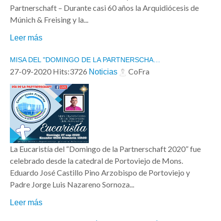
Partnerschaft – Durante casi 60 años la Arquidiócesis de
Mensaje
*
Múnich & Freising y la...
Leer más
MISA DEL "DOMINGO DE LA PARTNERSCHA…
27-09-2020 Hits:3726
CoFra
Noticias
La Eucaristía del “Domingo de la Partnerschaft 2020” fue
celebrado desde la catedral de Portoviejo de Mons.
Envíeme una copia
Eduardo José Castillo Pino Arzobispo de Portoviejo y
(opcional)
Padre Jorge Luis Nazareno Sornoza...
Leer más
Enviar