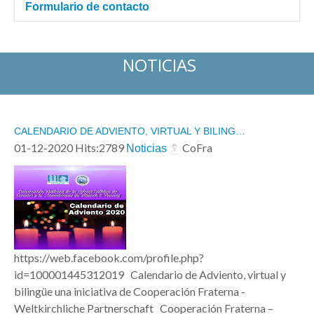
Formulario de contacto
Enviar un correo electrónico
NOTICIAS
*
Campo requerido
CALENDARIO DE ADVIENTO, VIRTUAL Y BILING…
01-12-2020 Hits:2789
CoFra
Noticias
Nombre
*
Correo electrónico
*
https://web.facebook.com/profile.php?
id=100001445312019 Calendario de Adviento, virtual y
Asunto
*
bilingüe una iniciativa de Cooperación Fraterna -
Weltkirchliche Partnerschaft Cooperación Fraterna –